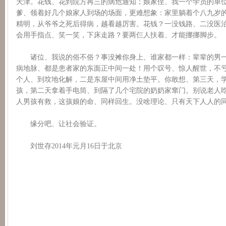
天津。花钱、花到院方再三的病危通知；娘家侄、我一个学员的单
爹、领着好几个娘家人到场的场面，更难想象：家里躺着个八九岁
精明，从爷爷之死后得病，越看越厉害。花钱？一没钱路、二没医
会用手指点、笑一笑，下床走路？要两仨人扶着、才能挪挪脚步。
诸位、我说的俗不俗？事没摊你身上、谁家都一样：辈辈的男一
病地脉、都是患者家的东面正中间一处！用个叹号、惊人醒世，不
个人、到坟地化解，二是东屋中间用净土垫平。你敢想、第三天，
孩，第二天拿着手电筒、到隔了几个宅院的奶奶家窜门。别说老人
人男孩有救，这孩娘的命、同样回生。没啥理论、只有天下人人的
缘分吧、让社会验证。
刘世存2014年元月16日于北京