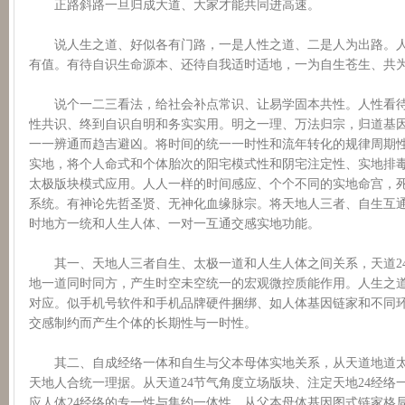
正路斜路一旦归成大道、大家才能共同进高速。
说人生之道、好似各有门路，一是人性之道、二是人为出路。人
有值。有待自识生命源本、还待自我适时适地，一为自生苍生、共
说个一二三看法，给社会补点常识、让易学固本共性。人性看待
性共识、终到自识自明和务实实用。明之一理、万法归宗，归道基
一一辨通而趋吉避凶。将时间的统一一时性和流年转化的规律周期
实地，将个人命式和个体胎次的阳宅模式性和阴宅注定性、实地排
太极版块模式应用。人人一样的时间感应、个个不同的实地命宫，
系统。有神论先哲圣贤、无神化血缘脉宗。将天地人三者、自生互
时地方一统和人生人体、一对一互通交感实地功能。
其一、天地人三者自生、太极一道和人生人体之间关系，天道24时
地一道同时同方，产生时空未空统一的宏观微控质能作用。人生之
对应。似手机号软件和手机品牌硬件捆绑、如人体基因链家和不同
交感制约而产生个体的长期性与一时性。
其二、自成经络一体和自生与父本母体实地关系，从天道地道太
天地人合统一理据。从天道24节气角度立场版块、注定天地24经络
应人体24经络的专一性与集约一体性。从父本母体基因图式链家格