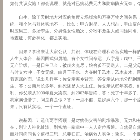
如何共识实施！都会说理、就是对已病花费无力和防病防灾无奈，
自生、除了天时地方对应的角度立场版块和万事万物之间关系，
统一和个体与群体实地不一。比如：甲方财星、人人想占，甲山庚
时应男三。多胎孪生、分男性女性胎次，分秒不差生人或同姓同名
地查证，何必神化、都是实地。
因果？拿出来让大家公认，共识、体现在命理和命宫实地一样的
人生人体合、基因图式归属地。有个女性问命运、八字是：戊申、
无产阶级。一是日主巳金，被戊火克尽，娘舍爹不要送人。二是父
与时支六冲，子女无缘。由月干壬水、力夺时干乙木，乙木亥木、
着家属的面、说出几样事：你父亲离乡背景、答父亲从内地分配到
生。答：公商局长多年、到死还是人大主任。你父亲从85年实权、
利。你父亲从2000年夏天染疾、到2003年告终，答：死了十年多
我家属也懵了、问是真是假？答：一点不假、是姊妹六个，那一个
果，只有从实地、一个一个查证。
说基因、让遗传两字懵顶，是对病伤灾害的剧增暴涨、无力和有
在，别让人神化扯淡、到实地一辈辈中一人人定位辨通。自然是自
面对同病同名？值得三思、总要归正。治病救人实例：豫东、一个