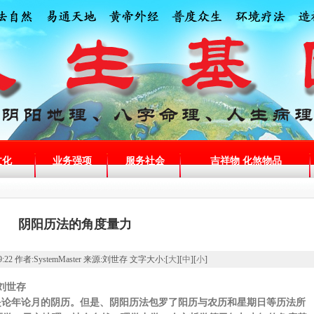
文化
业务强项
服务社会
吉祥物 化煞物品
阴阳历法的角度量力
6:39:22 作者:SystemMaster 来源:刘世存 文字大小:[
大
][
中
][
小
]
 刘世存
论年论月的阴历。但是、阴阳历法包罗了阳历与农历和星期日等历法所