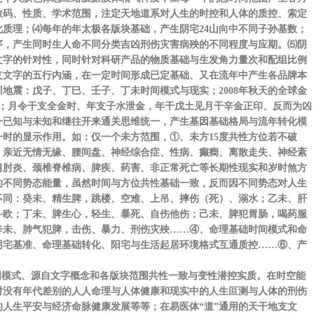
数码、性质、学术范围，注定天地道系对人生的时控和人体的质控、索定
质理；⑷每年的年太极各版块基础，产生阴宅24山向中不同子孙基数；
序，产生同时生人命不同分类吉凶刑伤灾害病殃的不同程度与应期。⑸阴
文字的针对性，同时针对科研产品的物质基础与生发角力量次和配组比例
支文字的五行内涵，在一定时间形成已定基础、又在流年中产生各品牌本
川地震：戊子、丁巳、壬子、丁未时间模式与现实；2008年秋天的全球金
）；月令干支全金时、年支子水泄金，年干戊土见月干辛金正印、反而为凶
一已知与未知和继往开来通关思维统一，产生基因基础格局与流年转化模
时的显示作用。如：仅一个未方范围，①、未方15度共性方位若不破
：亲近无情无缘、腰间盘、神经综合症、性病、癫癎、离散走失、神经紊
肩肘炎、颈椎脊椎病、脾疾、药害、非正常死亡等长期性现实和岁时煞方
的不同势态能量，虽然时间与方位共性基础一致，反而因不同势态对人生
不同：癸未、精生脾，跳楼、空难、上吊、摔伤（死）、溺水；乙未、肝
斗欧；丁未、脾生心，轻生、暴死、自伤他伤；己未、脾犯胃肠，喝药服
辛未、肺气犯脾，击伤、暴力、刑伤灾殃……④、命理基础时间模式和命
阴宅基准、命理基础转化、阳宅与生活起居环境格式互通质控……⑥、产
模式、源自文字概念和各版块范围共性一致与变性潜控实质。在时空能
对没有年代差别的人人命理与人体健康和现实中的人生叵测与人体的刑伤
人生平安与经济命脉健康发展等等；在易医体“道”通用的天干地支文