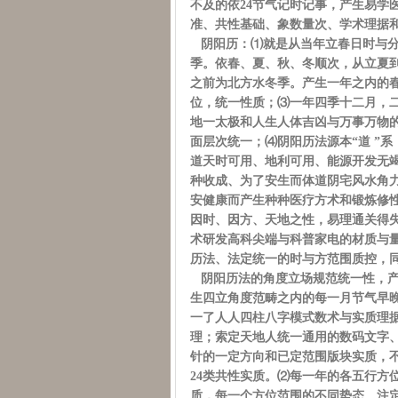
不及的依24节气记时记事，产生易学
准、共性基础、象数量次、学术理据和
阴阳历：⑴就是从当年立春日时与分
季。依春、夏、秋、冬顺次，从立夏
之前为北方水冬季。产生一年之内的
位，统一性质；⑶一年四季十二月，
地一太极和人生人体吉凶与万事万物
面层次统一；⑷阴阳历法源本“道 ”
道天时可用、地利可用、能源开发无
种收成、为了安生而体道阴宅风水角
安健康而产生种种医疗方术和锻炼修
因时、因方、天地之性，易理通关得
术研发高科尖端与科普家电的材质与
历法、法定统一的时与方范围质控，
阴阳历法的角度立场规范统一性，产
生四立角度范畴之内的每一月节气早晚
一了人人四柱八字模式数术与实质理
理；索定天地人统一通用的数码文字
针的一定方向和已定范围版块实质，不
24类共性实质。⑵每一年的各五行方
质，每一个方位范围的不同势态、注