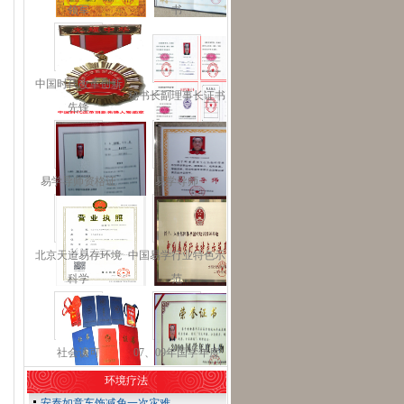
领军
书
中国时代改革创新
秘书长副理事长证书
先锋
易学导师资格证
易学导师
北京天道易存环境
中国易学行业特色示
科学
范
社会认可
07、09年国学年度
环境疗法
安泰如意车饰减免一次灾难