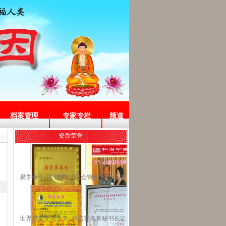
档案管理
专家专栏
频道
资质荣誉
易学泰斗—刘世存
“两会特刊”对于人生
世界易学文化十大
科监委名誉秘书长证