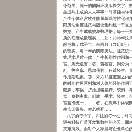
令范围、统一的阴阳环境版块文字、
生成与未成的人人事事一时基础与转化
产生个体命宫软件能量基础与转化程
阳历法角度规范与版块集约统一干支
数据、产生成或败象数理据；每一干
质的旺衰成败现实……如：2008年汶
融危机：戊子年、辛酉月（农历8月
的现实。每一年的阴阳历法、规范统
式理术理质一体；产生长期性作用和一
宫、则无危害；②、若破宫、则分为
乱、热痉挛、思虑伤脾、狂躁轻生、
作用期现象。③、未方15度范围之内
的时间作用区别和对人体的经络作用
犯脾，车祸、挤压撞碰掐拧、绞刑、
毒、食物中毒、剖腹、手术、轻生；
宫基准统一，……⑤、在流年中体现
生吉凶得失、生老病死……
八字的每个字、四柱的每一柱，时间
源被科技广普开发和数控的今天，面
灾难病残、面对个人家庭与企业单位的