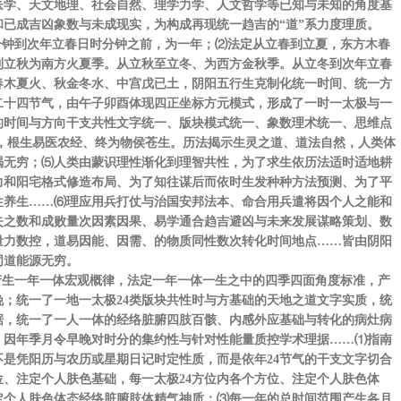
医学、天文地理、社会自然、理学力学、人文哲学等已知与未知的角度基
已成吉凶象数与未成现实，为构成再现统一趋吉的“道”系力度理质。
钟到次年立春日时分钟之前，为一年；⑵法定从立春到立夏，东方木春
到立秋为南方火夏季。从立秋至立冬、为西方金秋季。从立冬到次年立春
春木夏火、秋金冬水、中宫戊已土，阴阳五行生克制化统一时间、统一方
二十四节气，由午子卯酉体现四正坐标方元模式，形成了一时一太极与一
的时间与方向干支共性文字统一、版块模式统一、象数理术统一、思维点
系，根生易医农经、终为物侯苍生。历法揭示生灵之道、道法自然，人类体
竭无穷；⑸人类由蒙识理性渐化到理智共性，为了求生依历法适时适地耕
力和阳宅格式修造布局、为了知往谋后而依时生发种种方法预测、为了平
性养生……⑹理应用兵打仗与治国安邦法本、命合用兵遣将因个人之能和
失之数和成败量次因素因果、易学通合趋吉避凶与未来发展谋略策划、数
量力数控，道易因能、因需、的物质同性数次转化时间地点……皆由阴阳
同道能源无穷。
生一年一体宏观概律，法定一年一体一生之中的四季四面角度标准，产
；统一了一地一太极24类版块共性时与方基础的天地之道文字实质，统
据，统一了一人一体的经络脏腑四肢百骸、内感外应基础与转化的病灶病
、因年季月令早晚对时分的集约性与针对性能量质控学术理据……⑴指南
是凭阳历与农历或星期日记时定性质，而是依年24节气的干支文字切合
位、注定个人肤色基础，每一太极24方位内各个方位、注定个人肤色体
定个人肤色体态经络脏腑肢体精气神质；⑶每一年的总时间范围产生各月